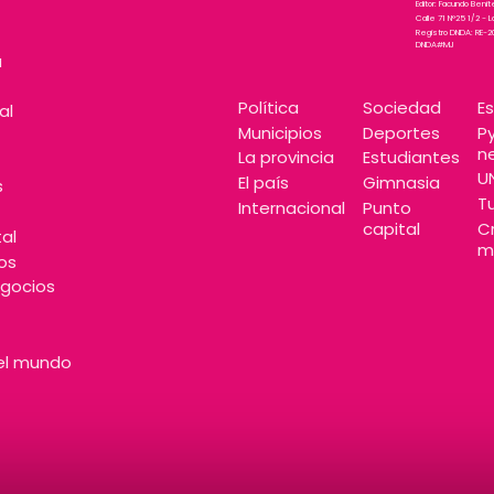
Editor: Facundo Beni
Calle 71 N°25 1/2 - L
Registro DNDA: RE-
DNDA#MJ
a
Política
Sociedad
E
al
Municipios
Deportes
P
n
La provincia
Estudiantes
U
El país
Gimnasia
s
T
Internacional
Punto
capital
C
al
m
os
gocios
el mundo