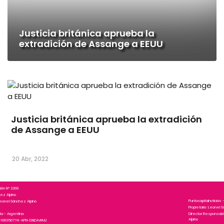
Justicia británica aprueba la
extradición de Assange a EEUU
Justicia británica aprueba la extradición
de Assange a EEUU
20 Abr, 2022
ción N° 2269
hez Alpino
Puntocapitalnoticias -
eonel Sánchez Alpino
Propietario: Leonel 
Director Responsab
ata - Argentina
Alpino
25-106356774-APN-DNDA#MJ