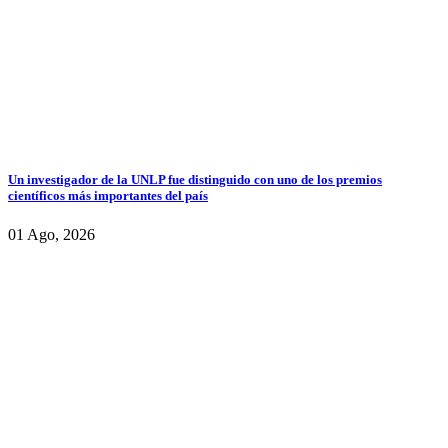
Un investigador de la UNLP fue distinguido con uno de los premios
científicos más importantes del país
01 Ago, 2026