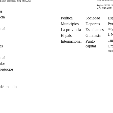
Calle 71 N°25 1/2 -
 RE-2025-106356774-APN-DNDA#MJ
Registro DNDA: R
APN-DNDA#MJ
os
cia
Política
Sociedad
Esp
Municipios
Deportes
Py
onal
neg
La provincia
Estudiantes
U
El país
Gimnasia
Tu
Internacional
Punto
es
capital
Cró
mu
ital
ulos
negocios
 del mundo