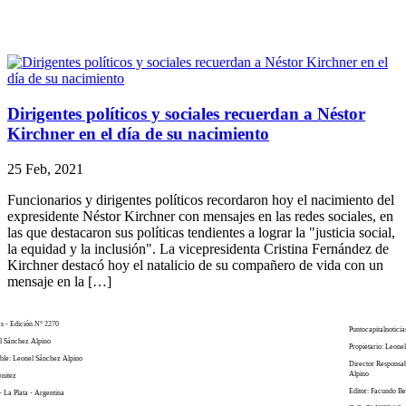
Dirigentes políticos y sociales recuerdan a Néstor
Kirchner en el día de su nacimiento
25 Feb, 2021
Funcionarios y dirigentes políticos recordaron hoy el nacimiento del
expresidente Néstor Kirchner con mensajes en las redes sociales, en
las que destacaron sus políticas tendientes a lograr la "justicia social,
la equidad y la inclusión". La vicepresidenta Cristina Fernández de
Kirchner destacó hoy el natalicio de su compañero de vida con un
mensaje en la […]
as - Edición N° 2270
Puntocapitalnoticia
el Sánchez Alpino
Propietario: Leone
ble: Leonel Sánchez Alpino
Director Responsa
Alpino
enitez
Editor: Facundo Be
- La Plata - Argentina