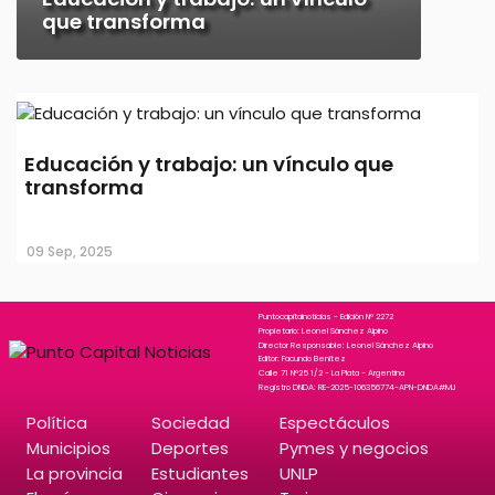
que transforma
Educación y trabajo: un vínculo que
transforma
09 Sep, 2025
Puntocapitalnoticias - Edición N° 2272
Propietario: Leonel Sánchez Alpino
Director Responsable: Leonel Sánchez Alpino
Editor: Facundo Benitez
Calle 71 N°25 1/2 - La Plata - Argentina
Registro DNDA: RE-2025-106356774-APN-DNDA#MJ
Política
Sociedad
Espectáculos
Municipios
Deportes
Pymes y negocios
La provincia
Estudiantes
UNLP