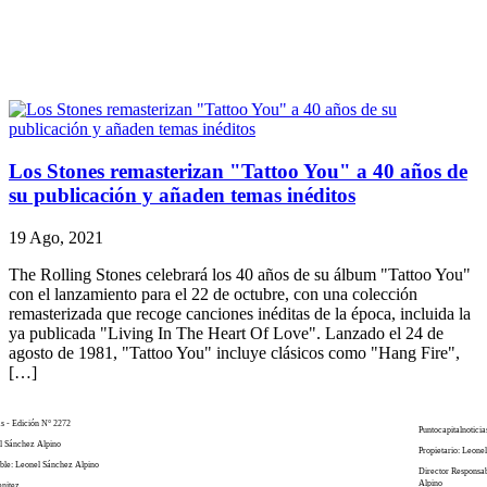
Los Stones remasterizan "Tattoo You" a 40 años de
su publicación y añaden temas inéditos
19 Ago, 2021
The Rolling Stones celebrará los 40 años de su álbum "Tattoo You"
con el lanzamiento para el 22 de octubre, con una colección
remasterizada que recoge canciones inéditas de la época, incluida la
ya publicada "Living In The Heart Of Love". Lanzado el 24 de
agosto de 1981, "Tattoo You" incluye clásicos como "Hang Fire",
[…]
as - Edición N° 2272
Puntocapitalnoticia
el Sánchez Alpino
Propietario: Leone
ble: Leonel Sánchez Alpino
Director Responsa
Alpino
enitez