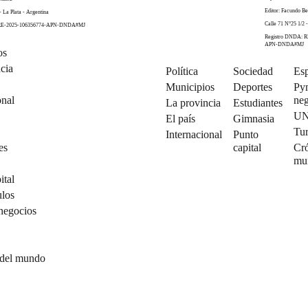
Editor: Facundo Be
- La Plata - Argentina
Calle 71 N°25 1/2 -
 RE-2025-106356774-APN-DNDA#MJ
Registro DNDA: R
APN-DNDA#MJ
os
cia
Política
Sociedad
Esp
Municipios
Deportes
Py
onal
neg
La provincia
Estudiantes
U
El país
Gimnasia
Tu
Internacional
Punto
es
capital
Cró
mu
ital
ulos
negocios
 del mundo