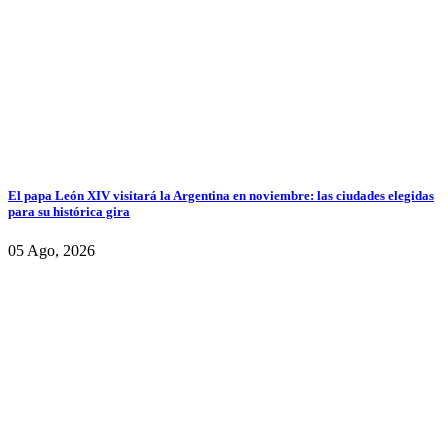
El papa León XIV visitará la Argentina en noviembre: las ciudades elegidas
para su histórica gira
05 Ago, 2026