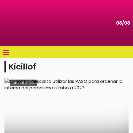
08/08
≡
Kicillof
06 Jul, 2026