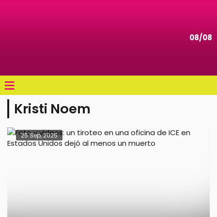
08/08
≡
Kristi Noem
25 Sep, 2025