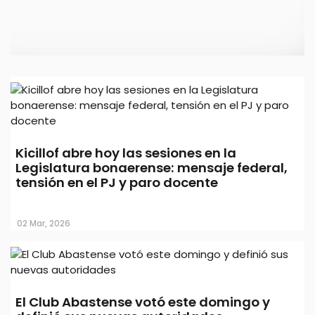
Tras llamar a la unidad, Julio Alak se
Kicillof abre hoy las sesiones en la
mostró con dirigentes de La Cámpora
Legislatura bonaerense: mensaje federal,
tensión en el PJ y paro docente
16 Mar, 2026
02 Mar, 2026
El Club Abastense votó este domingo y