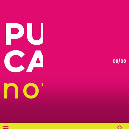
08/08
≡