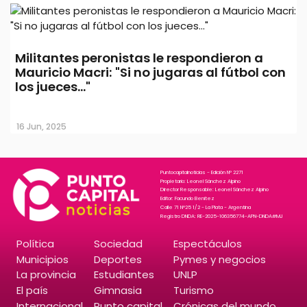
Militantes peronistas le respondieron a
Mauricio Macri: "Si no jugaras al fútbol con
los jueces..."
16 Jun, 2025
Puntocapitalnoticias - Edición N° 2271
Propietario: Leonel Sánchez Alpino
Director Responsable: Leonel Sánchez Alpino
Editor: Facundo Benitez
Calle 71 N°25 1/2 - La Plata - Argentina
Registro DNDA: RE-2025-106356774-APN-DNDA#MJ
Política
Sociedad
Espectáculos
Municipios
Deportes
Pymes y negocios
La provincia
Estudiantes
UNLP
El país
Gimnasia
Turismo
Internacional
Punto capital
Crónicas del mundo