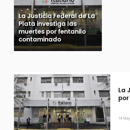
La Justicia Federal de La
Plata investiga las
muertes por fentanilo
contaminado
La 
por
14 May