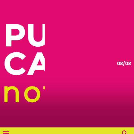
08/08
≡