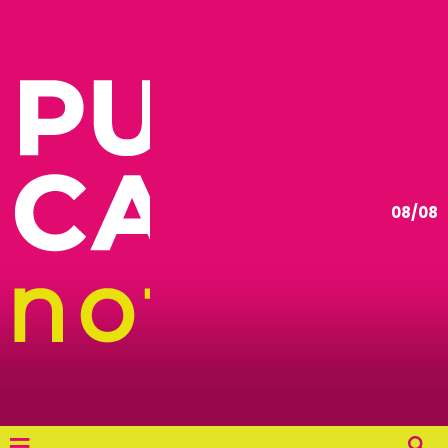
08/08
≡