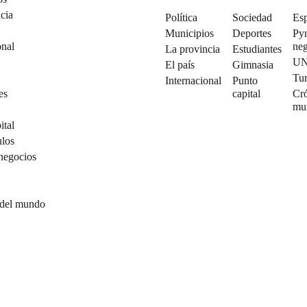
cia
Política
Sociedad
Esp
Municipios
Deportes
Py
onal
neg
La provincia
Estudiantes
U
El país
Gimnasia
Tu
Internacional
Punto
es
capital
Cró
mu
ital
ulos
negocios
 del mundo