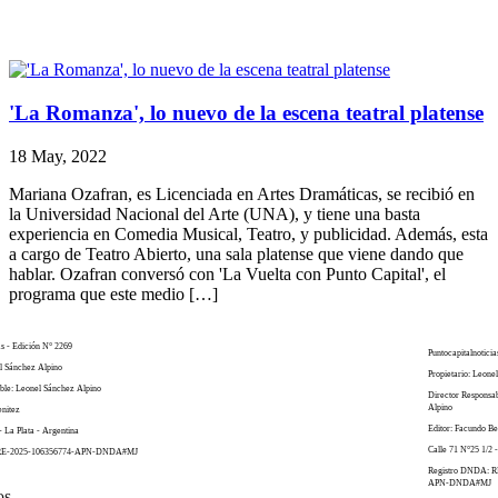
'La Romanza', lo nuevo de la escena teatral platense
18 May, 2022
Mariana Ozafran, es Licenciada en Artes Dramáticas, se recibió en
la Universidad Nacional del Arte (UNA), y tiene una basta
experiencia en Comedia Musical, Teatro, y publicidad. Además, esta
a cargo de Teatro Abierto, una sala platense que viene dando que
hablar. Ozafran conversó con 'La Vuelta con Punto Capital', el
programa que este medio […]
as - Edición N° 2269
Puntocapitalnoticia
el Sánchez Alpino
Propietario: Leone
ble: Leonel Sánchez Alpino
Director Responsa
Alpino
enitez
Editor: Facundo Be
- La Plata - Argentina
Calle 71 N°25 1/2 -
 RE-2025-106356774-APN-DNDA#MJ
Registro DNDA: R
APN-DNDA#MJ
os