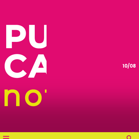
10/08
≡