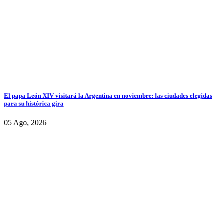
El papa León XIV visitará la Argentina en noviembre: las ciudades elegidas
para su histórica gira
05 Ago, 2026