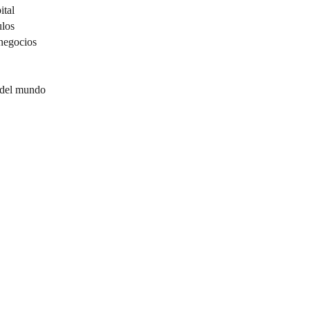
ital
ulos
negocios
 del mundo