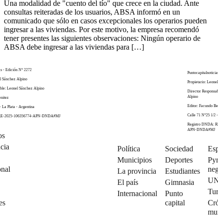
Una modalidad de "cuento del tío" que crece en la ciudad. Ante
consultas reiteradas de los usuarios, ABSA informó en un
comunicado que sólo en casos excepcionales los operarios pueden
ingresar a las viviendas. Por este motivo, la empresa recomendó
tener presentes las siguientes observaciones: Ningún operario de
ABSA debe ingresar a las viviendas para […]
as - Edición N° 2272
Puntocapitalnoticia
el Sánchez Alpino
Propietario: Leone
ble: Leonel Sánchez Alpino
Director Responsa
Alpino
enitez
Editor: Facundo Be
- La Plata - Argentina
Calle 71 N°25 1/2 -
 RE-2025-106356774-APN-DNDA#MJ
Registro DNDA: R
APN-DNDA#MJ
os
cia
Política
Sociedad
Esp
Municipios
Deportes
Py
onal
neg
La provincia
Estudiantes
U
El país
Gimnasia
Tu
Internacional
Punto
es
capital
Cró
mu