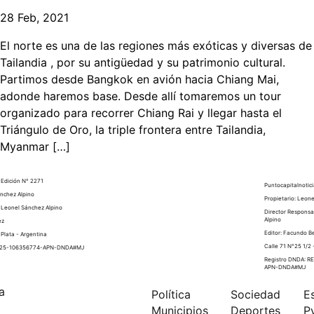
28 Feb, 2021
El norte es una de las regiones más exóticas y diversas de
Tailandia , por su antigüedad y su patrimonio cultural.
Partimos desde Bangkok en avión hacia Chiang Mai,
adonde haremos base. Desde allí tomaremos un tour
organizado para recorrer Chiang Rai y llegar hasta el
Triángulo de Oro, la triple frontera entre Tailandia,
Myanmar […]
 Edición N° 2271
Puntocapitalnotici
ánchez Alpino
Propietario: Leon
 Leonel Sánchez Alpino
Director Responsa
Alpino
ez
Editor: Facundo B
 Plata - Argentina
Calle 71 N°25 1/2 
2025-106356774-APN-DNDA#MJ
Registro DNDA: 
APN-DNDA#MJ
a
Política
Sociedad
E
Municipios
Deportes
P