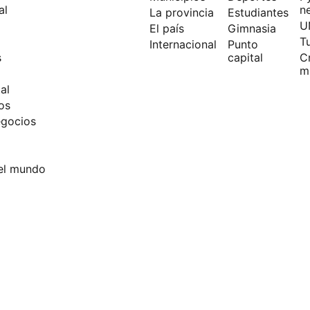
al
n
La provincia
Estudiantes
U
El país
Gimnasia
T
Internacional
Punto
s
capital
C
m
al
os
egocios
el mundo