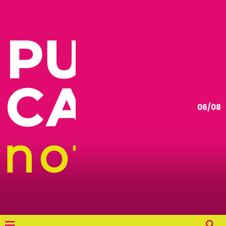
06/08
≡