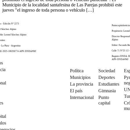
Municipio de la localidad santafesina de Las Parejas prohibió este
jueves "el ingreso de toda persona o vehículo […]
as - Edición N° 2273
Puntocapitalnoticia
el Sánchez Alpino
Propietario: Leone
ble: Leonel Sánchez Alpino
Director Responsa
Alpino
enitez
Editor: Facundo Be
- La Plata - Argentina
Calle 71 N°25 1/2 -
 RE-2025-106356774-APN-DNDA#MJ
Registro DNDA: R
APN-DNDA#MJ
os
cia
Política
Sociedad
Esp
Municipios
Deportes
Py
onal
neg
La provincia
Estudiantes
U
El país
Gimnasia
Tu
Internacional
Punto
es
capital
Cró
mu
ital
ulos
negocios