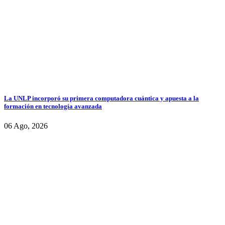
La UNLP incorporó su primera computadora cuántica y apuesta a la
formación en tecnología avanzada
06 Ago, 2026