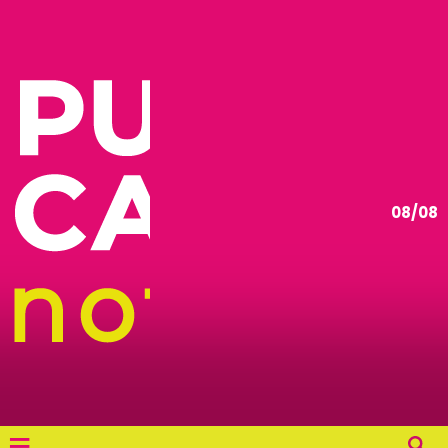
08/08
≡