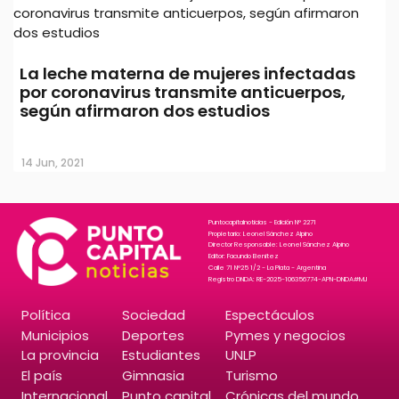
La leche materna de mujeres infectadas
por coronavirus transmite anticuerpos,
según afirmaron dos estudios
14 Jun, 2021
Puntocapitalnoticias - Edición N° 2271
Propietario: Leonel Sánchez Alpino
Director Responsable: Leonel Sánchez Alpino
Editor: Facundo Benitez
Calle 71 N°25 1/2 - La Plata - Argentina
Registro DNDA: RE-2025-106356774-APN-DNDA#MJ
Política
Sociedad
Espectáculos
Municipios
Deportes
Pymes y negocios
La provincia
Estudiantes
UNLP
El país
Gimnasia
Turismo
Internacional
Punto capital
Crónicas del mundo