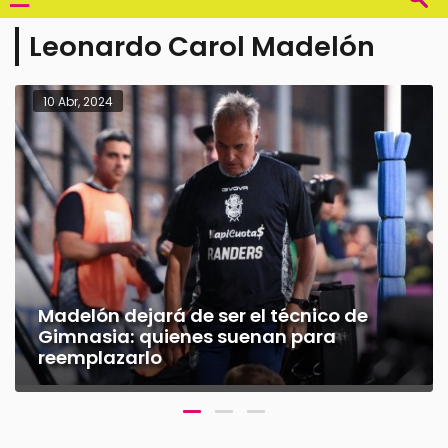
Leonardo Carol Madelón
4
02 Abr, 2024
 dejará de ser el técnico de
a: quienes suenan para
Gimnasia
zarlo
una buen