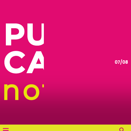
07/08
≡