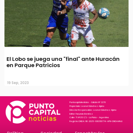
El Lobo se juega una "final" ante Huracán
en Parque Patricios
19 Sep, 2023
Puntocapitalnoticias - Edición N° 2270
Propietario: Leonel Sánchez Alpino
Director Responsable: Leonel Sánchez Alpino
Editor: Facundo Benitez
Calle 71 N°25 1/2 - La Plata - Argentina
Registro DNDA: RE-2025-106356774-APN-DNDA#MJ