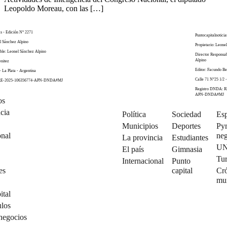
Leopoldo Moreau, con las […]
as - Edición N° 2271
Puntocapitalnoticia
el Sánchez Alpino
Propietario: Leone
ble: Leonel Sánchez Alpino
Director Responsa
Alpino
enitez
Editor: Facundo Be
- La Plata - Argentina
Calle 71 N°25 1/2 -
 RE-2025-106356774-APN-DNDA#MJ
Registro DNDA: R
APN-DNDA#MJ
os
cia
Política
Sociedad
Esp
Municipios
Deportes
Py
onal
neg
La provincia
Estudiantes
U
El país
Gimnasia
Tu
Internacional
Punto
es
capital
Cró
mu
ital
ulos
negocios