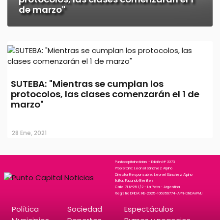
de marzo"
SUTEBA: "Mientras se cumplan los
protocolos, las clases comenzarán el 1 de
marzo"
28 Ene, 2021
Puntocapitalnoticias - Edición N° 2273
Propietario: Leonel Sánchez Alpino
Director Responsable: Leonel Sánchez Alpino
Editor: Facundo Benitez
Calle 71 N°25 1/2 - La Plata - Argentina
Registro DNDA: RE-2025-106356774-APN-DNDA#MJ
Política
Sociedad
Espectáculos