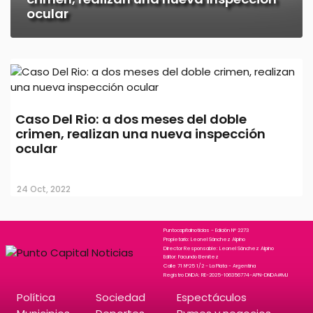
ocular
Caso Del Rio: a dos meses del doble
crimen, realizan una nueva inspección
ocular
24 Oct, 2022
Puntocapitalnoticias - Edición N° 2273
Propietario: Leonel Sánchez Alpino
Director Responsable: Leonel Sánchez Alpino
Editor: Facundo Benitez
Calle 71 N°25 1/2 - La Plata - Argentina
Registro DNDA: RE-2025-106356774-APN-DNDA#MJ
Política
Sociedad
Espectáculos