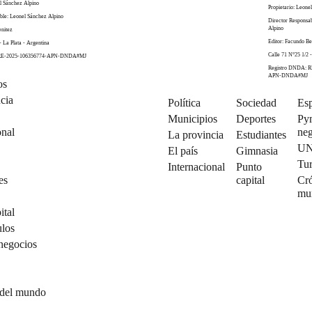
el Sánchez Alpino
Propietario: Leone
ble: Leonel Sánchez Alpino
Director Responsa
Alpino
enitez
Editor: Facundo Be
- La Plata - Argentina
Calle 71 N°25 1/2 -
 RE-2025-106356774-APN-DNDA#MJ
Registro DNDA: R
APN-DNDA#MJ
os
cia
Política
Sociedad
Esp
Municipios
Deportes
Py
onal
neg
La provincia
Estudiantes
U
El país
Gimnasia
Tu
Internacional
Punto
es
capital
Cró
mu
ital
ulos
negocios
 del mundo