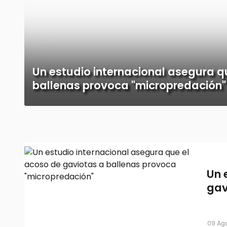
Un estudio internacional asegura q
ballenas provoca "micropredación"
Un 
gav
09 Ago