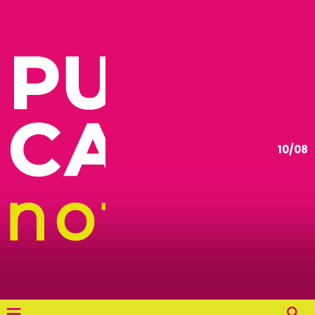
10/08
≡