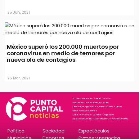
25 Jun, 2021
México superó los 200.000 muertos por
coronavirus en medio de temores por
nueva ola de contagios
México superó los 200.000 muertos por
coronavirus en medio de temores por
nueva ola de contagios
26 Mar, 2021
Puntocapitalnoticias - Edición N° 2270
Propietario: Leonel Sánchez Alpino
Director Responsable: Leonel Sánchez Alpino
Editor: Facundo Benitez
Calle 71 N°25 1/2 - La Plata - Argentina
Registro DNDA: RE-2025-106356774-APN-DNDA#MJ
Política
Sociedad
Espectáculos
Municipios
Deportes
Pymes y negocios