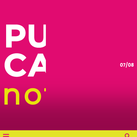
07/08
≡