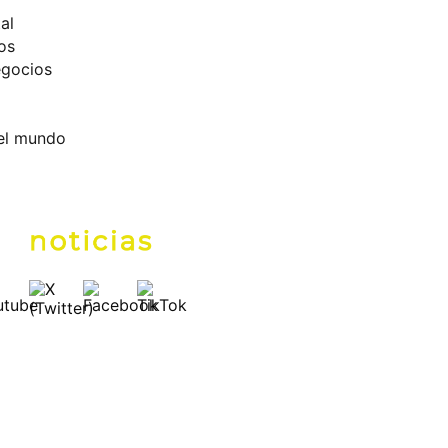
al
os
egocios
el mundo