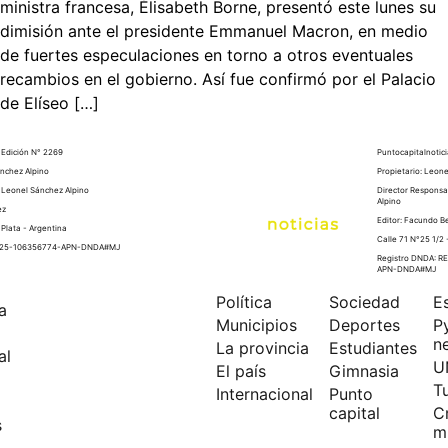
ministra francesa, Élisabeth Borne, presentó este lunes su
dimisión ante el presidente Emmanuel Macron, en medio
de fuertes especulaciones en torno a otros eventuales
recambios en el gobierno. Así fue confirmó por el Palacio
de Elíseo […]
- Edición N° 2269
Puntocapitalnotici
ánchez Alpino
Propietario: Leon
 Leonel Sánchez Alpino
Director Responsa
Alpino
ez
Editor: Facundo B
 Plata - Argentina
Calle 71 N°25 1/2 
2025-106356774-APN-DNDA#MJ
Registro DNDA: 
APN-DNDA#MJ
Política
Sociedad
E
a
Municipios
Deportes
P
n
La provincia
Estudiantes
al
U
El país
Gimnasia
T
Internacional
Punto
capital
C
s
m