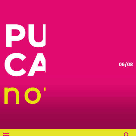
06/08
≡