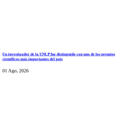
Un investigador de la UNLP fue distinguido con uno de los premios
científicos más importantes del país
01 Ago, 2026