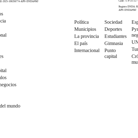
Calle 71 N°25 1/2 -
 RE-2025-106356774-APN-DNDA#MJ
Registro DNDA: R
APN-DNDA#MJ
os
cia
Política
Sociedad
Esp
Municipios
Deportes
Py
onal
neg
La provincia
Estudiantes
U
El país
Gimnasia
Tu
Internacional
Punto
es
capital
Cró
mu
ital
ulos
negocios
 del mundo