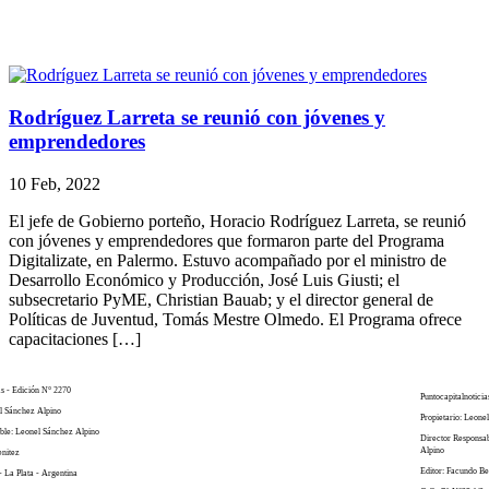
Rodríguez Larreta se reunió con jóvenes y
emprendedores
10 Feb, 2022
El jefe de Gobierno porteño, Horacio Rodríguez Larreta, se reunió
con jóvenes y emprendedores que formaron parte del Programa
Digitalizate, en Palermo. Estuvo acompañado por el ministro de
Desarrollo Económico y Producción, José Luis Giusti; el
subsecretario PyME, Christian Bauab; y el director general de
Políticas de Juventud, Tomás Mestre Olmedo. El Programa ofrece
capacitaciones […]
as - Edición N° 2270
Puntocapitalnoticia
el Sánchez Alpino
Propietario: Leone
ble: Leonel Sánchez Alpino
Director Responsa
Alpino
enitez
Editor: Facundo Be
- La Plata - Argentina