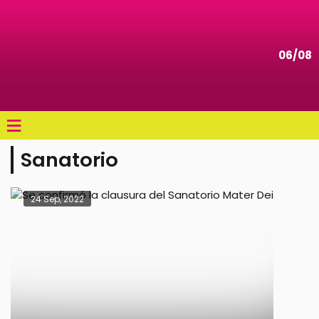
06/08
≡
Sanatorio
24 Sep, 2022