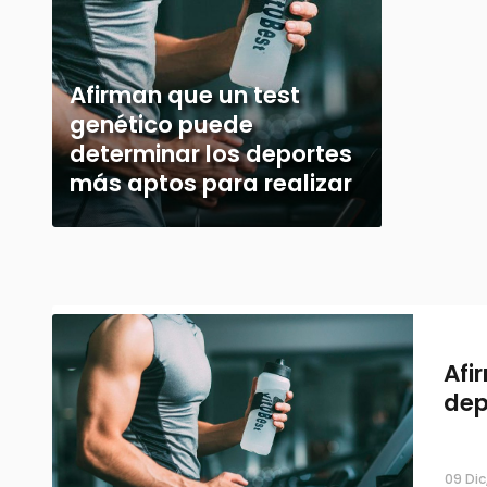
Afirman que un test
genético puede
determinar los deportes
más aptos para realizar
Afi
dep
09 Dic