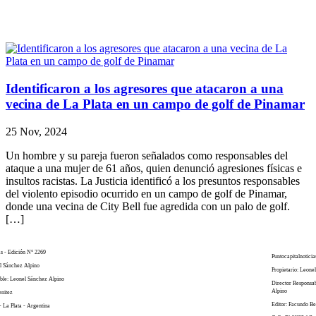
Identificaron a los agresores que atacaron a una
vecina de La Plata en un campo de golf de Pinamar
25 Nov, 2024
Un hombre y su pareja fueron señalados como responsables del
ataque a una mujer de 61 años, quien denunció agresiones físicas e
insultos racistas. La Justicia identificó a los presuntos responsables
del violento episodio ocurrido en un campo de golf de Pinamar,
donde una vecina de City Bell fue agredida con un palo de golf.
[…]
as - Edición N° 2269
Puntocapitalnoticia
el Sánchez Alpino
Propietario: Leone
ble: Leonel Sánchez Alpino
Director Responsa
Alpino
enitez
Editor: Facundo Be
- La Plata - Argentina