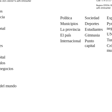
Calle 71 N°25 1/2 -
 RE-2025-106356774-APN-DNDA#MJ
Registro DNDA: R
APN-DNDA#MJ
os
cia
Política
Sociedad
Esp
Municipios
Deportes
Py
onal
neg
La provincia
Estudiantes
U
El país
Gimnasia
Tu
Internacional
Punto
es
capital
Cró
mu
ital
ulos
negocios
 del mundo