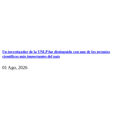
Un investigador de la UNLP fue distinguido con uno de los premios
científicos más importantes del país
01 Ago, 2026