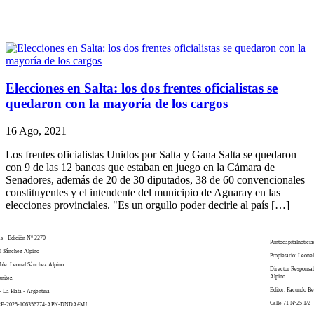
Elecciones en Salta: los dos frentes oficialistas se
quedaron con la mayoría de los cargos
16 Ago, 2021
Los frentes oficialistas Unidos por Salta y Gana Salta se quedaron
con 9 de las 12 bancas que estaban en juego en la Cámara de
Senadores, además de 20 de 30 diputados, 38 de 60 convencionales
constituyentes y el intendente del municipio de Aguaray en las
elecciones provinciales. "Es un orgullo poder decirle al país […]
as - Edición N° 2270
Puntocapitalnoticia
el Sánchez Alpino
Propietario: Leone
ble: Leonel Sánchez Alpino
Director Responsa
Alpino
enitez
Editor: Facundo Be
- La Plata - Argentina
Calle 71 N°25 1/2 -
 RE-2025-106356774-APN-DNDA#MJ