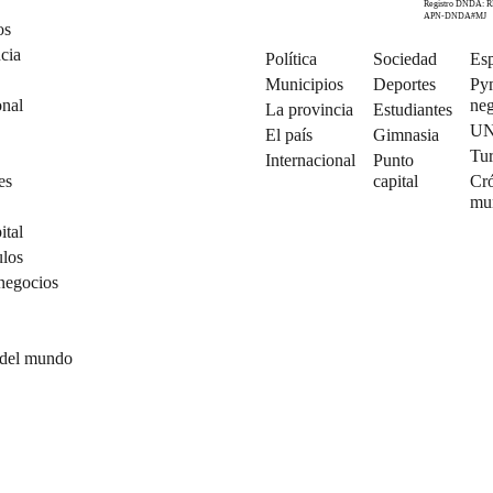
Registro DNDA: R
APN-DNDA#MJ
os
cia
Política
Sociedad
Esp
Municipios
Deportes
Py
onal
neg
La provincia
Estudiantes
U
El país
Gimnasia
Tu
Internacional
Punto
es
capital
Cró
mu
ital
ulos
negocios
 del mundo