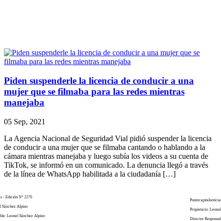
Piden suspenderle la licencia de conducir a una
mujer que se filmaba para las redes mientras
manejaba
05 Sep, 2021
La Agencia Nacional de Seguridad Vial pidió suspender la licencia
de conducir a una mujer que se filmaba cantando o hablando a la
cámara mientras manejaba y luego subía los videos a su cuenta de
TikTok, se informó en un comunicado. La denuncia llegó a través
de la línea de WhatsApp habilitada a la ciudadanía […]
as - Edición N° 2270
Puntocapitalnoticia
el Sánchez Alpino
Propietario: Leone
ble: Leonel Sánchez Alpino
Director Responsa