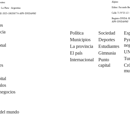
Alpino
enitez
Editor: Facundo Be
- La Plata - Argentina
Calle 71 N°25 1/2 -
 RE-2025-106356774-APN-DNDA#MJ
Registro DNDA: R
APN-DNDA#MJ
os
cia
Política
Sociedad
Esp
Municipios
Deportes
Py
onal
neg
La provincia
Estudiantes
U
El país
Gimnasia
Tu
Internacional
Punto
es
capital
Cró
mu
ital
ulos
negocios
 del mundo