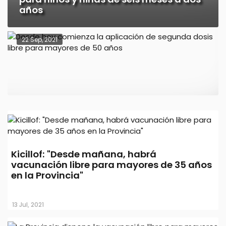
años
22 Sep, 2021
Desde hoy comienza la aplicación de
Kicillof: "Desde mañana, habrá
segunda dosis libre para mayores de
vacunación libre para mayores de 35 años
50 años
en la Provincia"
14 Jul, 2021
13 Jul, 2021