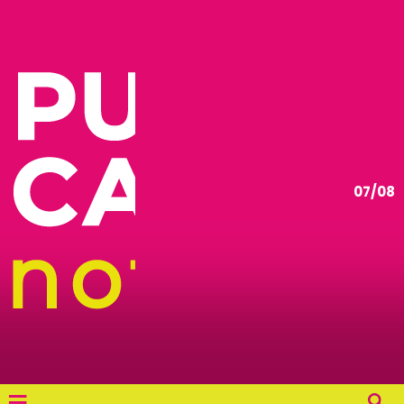
07/08
≡