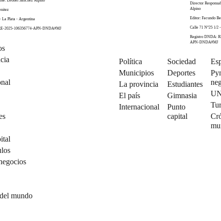
ble: Leonel Sánchez Alpino
Director Responsa
Alpino
enitez
Editor: Facundo Be
- La Plata - Argentina
Calle 71 N°25 1/2 -
 RE-2025-106356774-APN-DNDA#MJ
Registro DNDA: R
APN-DNDA#MJ
os
cia
Política
Sociedad
Esp
Municipios
Deportes
Py
onal
neg
La provincia
Estudiantes
U
El país
Gimnasia
Tu
Internacional
Punto
es
capital
Cró
mu
ital
ulos
negocios
 del mundo