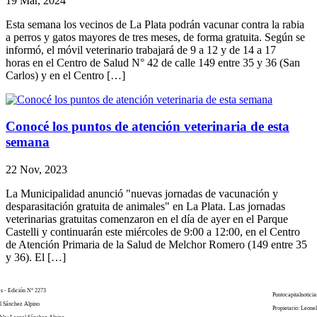
19 Mar, 2024
Esta semana los vecinos de La Plata podrán vacunar contra la rabia
a perros y gatos mayores de tres meses, de forma gratuita. Según se
informó, el móvil veterinario trabajará de 9 a 12 y de 14 a 17
horas en el Centro de Salud N° 42 de calle 149 entre 35 y 36 (San
Carlos) y en el Centro […]
Conocé los puntos de atención veterinaria de esta
semana
22 Nov, 2023
La Municipalidad anunció "nuevas jornadas de vacunación y
desparasitación gratuita de animales" en La Plata. Las jornadas
veterinarias gratuitas comenzaron en el día de ayer en el Parque
Castelli y continuarán este miércoles de 9:00 a 12:00, en el Centro
de Atención Primaria de la Salud de Melchor Romero (149 entre 35
y 36). El […]
as - Edición N° 2273
Puntocapitalnoticia
el Sánchez Alpino
Propietario: Leone