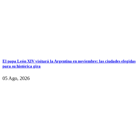
El papa León XIV visitará la Argentina en noviembre: las ciudades elegidas
para su histórica gira
05 Ago, 2026