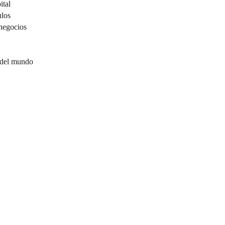
ital
ulos
negocios
 del mundo