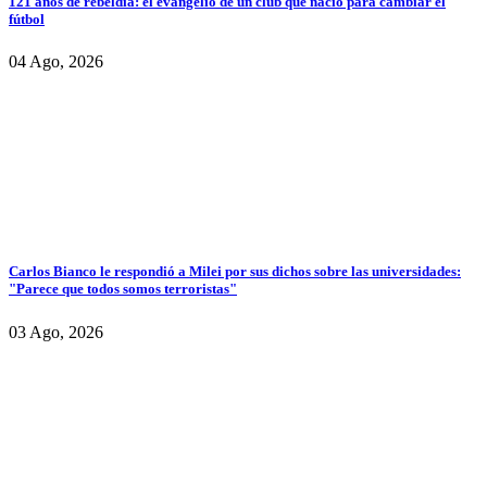
121 años de rebeldía: el evangelio de un club que nació para cambiar el
fútbol
04 Ago, 2026
Carlos Bianco le respondió a Milei por sus dichos sobre las universidades:
"Parece que todos somos terroristas"
03 Ago, 2026