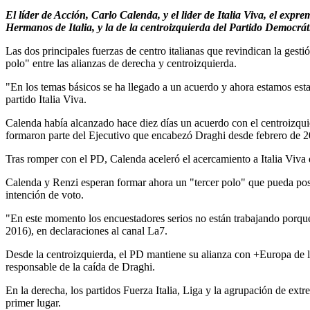
El líder de Acción, Carlo Calenda, y el lider de Italia Viva, el exp
Hermanos de Italia, y la de la centroizquierda del Partido Democrá
Las dos principales fuerzas de centro italianas que revindican la ges
polo" entre las alianzas de derecha y centroizquierda.
"En los temas básicos se ha llegado a un acuerdo y ahora estamos estam
partido Italia Viva.
Calenda había alcanzado hace diez días un acuerdo con el centroizqui
formaron parte del Ejecutivo que encabezó Draghi desde febrero de 20
Tras romper con el PD, Calenda aceleró el acercamiento a Italia Viva
Calenda y Renzi esperan formar ahora un "tercer polo" que pueda posic
intención de voto.
"En este momento los encuestadores serios no están trabajando porque
2016), en declaraciones al canal La7.
Desde la centroizquierda, el PD mantiene su alianza con +Europa de 
responsable de la caída de Draghi.
En la derecha, los partidos Fuerza Italia, Liga y la agrupación de extr
primer lugar.