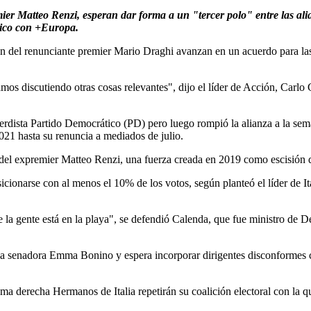
remier Matteo Renzi, esperan dar forma a un "tercer polo" entre las al
tico con +Europa.
tión del renunciante premier Mario Draghi avanzan en un acuerdo para la
os discutiendo otras cosas relevantes", dijo el líder de Acción, Carlo 
erdista Partido Democrático (PD) pero luego rompió la alianza a la sem
21 hasta su renuncia a mediados de julio.
 del expremier Matteo Renzi, una fuerza creada en 2019 como escisión 
ionarse con al menos el 10% de los votos, según planteó el líder de It
 la gente está en la playa", se defendió Calenda, que fue ministro de
la senadora Emma Bonino y espera incorporar dirigentes disconformes 
ema derecha Hermanos de Italia repetirán su coalición electoral con la q