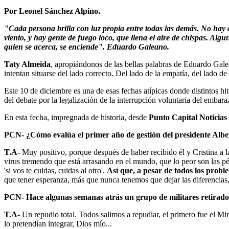
Por Leonel Sánchez Alpino.
"Cada persona brilla con luz propia entre todas las demás. No hay d
viento, y hay gente de fuego loco, que llena el aire de chispas. Al
quien se acerca, se enciende". Eduardo Galeano.
Taty Almeida
, apropiándonos de las bellas palabras de Eduardo Gal
intentan situarse del lado correcto. Del lado de la empatía, del lado de 
Este 10 de diciembre es una de esas fechas atípicas donde distintos hi
del debate por la legalización de la interrupción voluntaria del embara
En esta fecha, impregnada de historia, desde
Punto Capital Noticias
PCN- ¿Cómo evalúa el primer año de gestión del presidente Alb
T.A-
Muy positivo, porque después de haber recibido él y Cristina a 
virus tremendo que está arrasando en el mundo, que lo peor son las p
'si vos te cuidas, cuidas al otro'.
Así que, a pesar de todos los prob
que tener esperanza, más que nunca tenemos que dejar las diferencias, 
PCN- Hace algunas semanas atrás un grupo de militares retirado
T.A-
Un repudio total. Todos salimos a repudiar, el primero fue el Min
lo pretendían integrar, Dios mío...