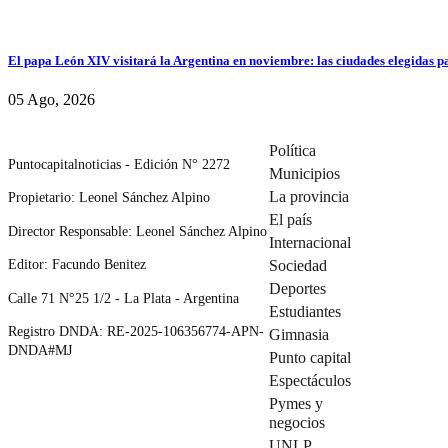
El papa León XIV visitará la Argentina en noviembre: las ciudades elegidas pa
05 Ago, 2026
Política
Puntocapitalnoticias - Edición N° 2272
Municipios
La provincia
Propietario: Leonel Sánchez Alpino
El país
Director Responsable: Leonel Sánchez Alpino
Internacional
Editor: Facundo Benitez
Sociedad
Deportes
Calle 71 N°25 1/2 - La Plata - Argentina
Estudiantes
Registro DNDA: RE-2025-106356774-APN-
Gimnasia
DNDA#MJ
Punto capital
Espectáculos
Pymes y
negocios
UNLP