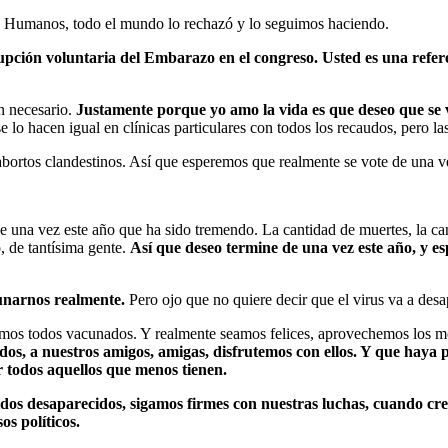
s Humanos, todo el mundo lo rechazó y lo seguimos haciendo.
rupción voluntaria del Embarazo en el congreso. Usted es una ref
an necesario.
Justamente porque yo amo la vida es que deseo que se v
e lo hacen igual en clínicas particulares con todos los recaudos, pero las
bortos clandestinos. Así que esperemos que realmente se vote de una v
e una vez este año que ha sido tremendo. La cantidad de muertes, la ca
, de tantísima gente.
Así que deseo termine de una vez este año, y e
unarnos realmente.
Pero ojo que no quiere decir que el virus va a des
temos todos vacunados. Y realmente seamos felices, aprovechemos los mo
os, a nuestros amigos, amigas, disfrutemos con ellos. Y que haya 
 todos aquellos que menos tienen.
s desaparecidos, sigamos firmes con nuestras luchas, cuando cree
s políticos.