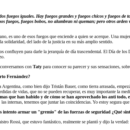
os fuegos iguales. Hay fuegos grandes y fuegos chicos y fuegos de tod
gunos fuegos, fuegos bobos, no alumbran ni queman; pero otros arden 
eano, es uno de esos fuegos que enciende a quien se acerque. Una mujer
la solidaridad, del lado de la justicia en su más amplio sentido.
tos confluyen para darle la jerarquía de día trascendental. El Día de l
zo.
conversamos con
Taty
para conocer su parecer y sus sensaciones, sobre
erto Fernández?
la Argentina, como bien dijo Tristán Bauer, como tierra arrasada, empe
érdidas de vidas, que no se pueden recuperar, es muy importante la med
lemas que han habido y de cómo se han aprovechado los anti todo, 
las internas, tenemos que juntar las coincidencias. Yo estoy segura que
s intento armar un "gremio" de las fuerzas de seguridad ¿Qué sin
istro Rossi, que estuvo fantástico, realmente se plantó y dijo la verdad