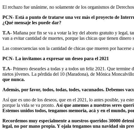
El rechazo fue unánime, no solamente de los organismos de Derecho
PCN- Está a punto de tratarse una vez más el proyecto de Inter
¿Qué mensaje les puede dar?
T.A-
Mañana por fin se va a votar la ley del aborto gratuito y legal, t
van a evitar cantidad de muertes, porque las chicas que tienen dinero s
Las consecuencias son la cantidad de chicas que mueren por hacerse a
PCN- La invitamos a expresar un deseo para el 2021
T.A-
Primero desearles a todas y a todos un feliz 2021. Que termine d
nietos jóvenes. La pérdida del 10 (Maradona), de Mónica Moncalvillo
que nunca.
Además, por favor, todos, todas, todes, vacunados. Debemos vac
Así que es uno de los deseos, que en el 2021, lo antes posible, ya es
porque la vida se va pronto.
Así que amemos a nuestros seres querid
Estemos unidos todos, tengamos memoria, acá y en el mundo, por
Recordemos muy especialmente a nuestros queridos 30000 detenido
legal, no por mano propia. Y ojala tengamos una navidad sin preso