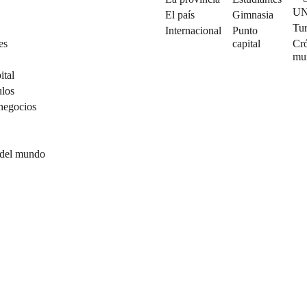
U
El país
Gimnasia
Tu
Internacional
Punto
es
capital
Cró
mu
ital
ulos
negocios
 del mundo