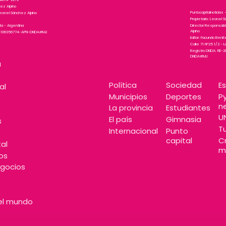
hez Alpino
Puntocapitalnoticias -
eonel Sánchez Alpino
Propietario: Leonel 
Director Responsab
ata - Argentina
Alpino
25-106356774-APN-DNDA#MJ
Editor: Facundo Beni
Calle 71 N°25 1/2 - L
Registro DNDA: RE-
DNDA#MJ
a
Política
Sociedad
E
al
Municipios
Deportes
P
n
La provincia
Estudiantes
U
El país
Gimnasia
s
T
Internacional
Punto
capital
C
al
m
os
gocios
el mundo