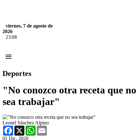
viernes, 7 de agosto de
2026
23:08
≡
Deportes
"No conozco otra receta que no
sea trabajar"
Leonel Sánchez Alpino
Facebook
X
WhatsApp
Email
01 Dic, 2020