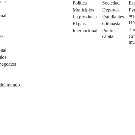
cia
Política
Sociedad
Esp
Municipios
Deportes
Py
onal
neg
La provincia
Estudiantes
U
El país
Gimnasia
Tu
Internacional
Punto
es
capital
Cró
mu
ital
ulos
negocios
 del mundo