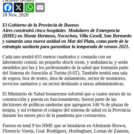
Facebook
X
WhatsApp
Email
18 Nov, 2020
El Gobierno de la Provincia de Buenos
Aires construirá cinco hospitales Modulares de Emergencia
(HME) en Monte Hermoso, Necochea, Villa Gesell, San Bernardo
y sumarán una nueva unidad en Mar del Plata, como parte de la
estrategia sanitaria para garantizar la temporada de verano 2021.
Cada uno tendrá 655 metros cuadrados y contarán con un
laboratorio central, un pequeño shock room, y ambulancia; y serán
atendidos por las y los profesionales de la salud que formarán parte
del Sistema de Atención al Turista (SAT). También tendrá una sala
de espera, box de testeo, área de aislamiento, sector de monitoreo,
servicios sanitarios y un sector destinado a tareas administrativas.
El Ministerio de Salud bonaerense informó que a cuatro meses de su
construcción y puesta en funcionamiento, fueron parte de las
decisiones de políticas sanitarias que agregaron 146 % de plazas de
terapia, y así evitaron el colapso del sistema de salud en la Provincia
durante los meses pico de la pandemia por coronavirus.
Fueron en total 9 los HME que se instalaron en Almirante Brown,
Florencio Varela, Gral. Rodríguez, Hurlingham, Lomas de Zamora,