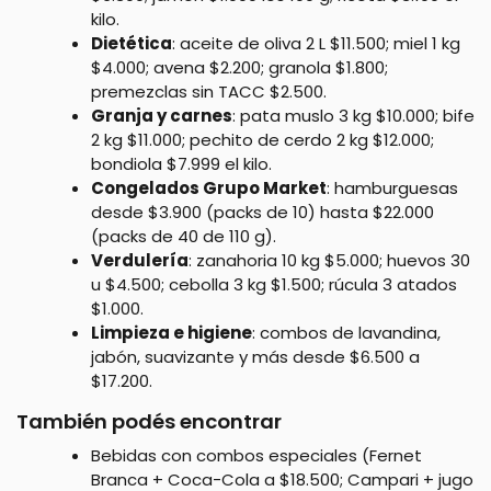
kilo.
Dietética
: aceite de oliva 2 L $11.500; miel 1 kg
$4.000; avena $2.200; granola $1.800;
premezclas sin TACC $2.500.
Granja y carnes
: pata muslo 3 kg $10.000; bife
2 kg $11.000; pechito de cerdo 2 kg $12.000;
bondiola $7.999 el kilo.
Congelados Grupo Market
: hamburguesas
desde $3.900 (packs de 10) hasta $22.000
(packs de 40 de 110 g).
Verdulería
: zanahoria 10 kg $5.000; huevos 30
u $4.500; cebolla 3 kg $1.500; rúcula 3 atados
$1.000.
Limpieza e higiene
: combos de lavandina,
jabón, suavizante y más desde $6.500 a
$17.200.
También podés encontrar
Bebidas con combos especiales (Fernet
Branca + Coca-Cola a $18.500; Campari + jugo