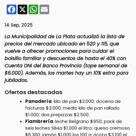
Facebook
X
WhatsApp
Email
14 Sep, 2025
La Municipalidad de La Plata actualizó la lista de
precios del mercado ubicado en 520 y 115, que
vuelve a ofrecer promociones para cuidar el
bolsillo familiar y descuentos de hasta el 40% con
Cuenta DNI del Banco Provincia (tope semanal de
$6.000). Además, los martes hay un 10% extra para
jubilados.
Ofertas destacadas
Panadería
: kilo de pan $2.000; docena de
facturas $3.000; medio kilo de pan rallado
$1.000; dos prepizzas $2.500.
Fiambrería
: leche Belgrano $950; pack de
seis leches Silvia $1.000 el litro; queso cremoso
$6.300; jamón $1.000 los 100 g; ricota $3.100 el