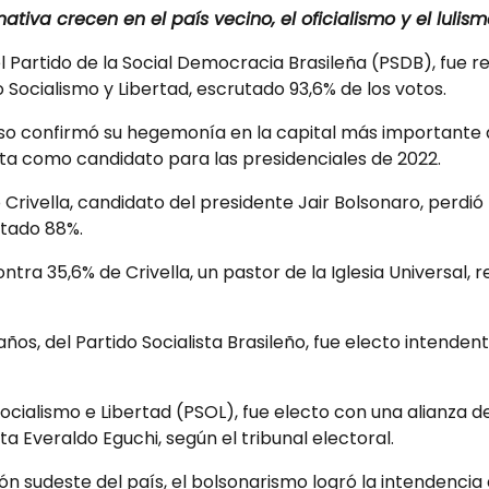
ativa crecen en el país vecino, el oficialismo y el lulis
l Partido de la Social Democracia Brasileña (PSDB), fue r
 Socialismo y Libertad, escrutado 93,6% de los votos.
so confirmó su hegemonía en la capital más importante d
ta como candidato para las presidenciales de 2022.
Crivella, candidato del presidente Jair Bolsonaro, perdió 
utado 88%.
ntra 35,6% de Crivella, un pastor de la Iglesia Universal,
os, del Partido Socialista Brasileño, fue electo intenden
 Socialismo e Libertad (PSOL), fue electo con una alianza 
 Everaldo Eguchi, según el tribunal electoral.
egión sudeste del país, el bolsonarismo logró la intendenci