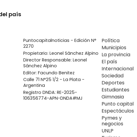
del país
Política
Puntocapitalnoticias - Edición N°
2270
Municipios
Propietario: Leonel Sánchez Alpino
La provincia
Director Responsable: Leonel
El país
Sánchez Alpino
Internacional
Editor: Facundo Benitez
Sociedad
Calle 71 N°25 1/2 - La Plata -
Deportes
Argentina
Estudiantes
Registro DNDA: RE-2025-
Gimnasia
106356774-APN-DNDA#MJ
Punto capital
Espectáculos
Pymes y
negocios
UNLP