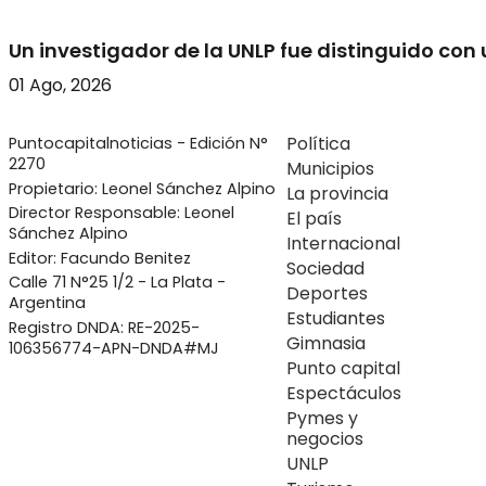
Un investigador de la UNLP fue distinguido con
01 Ago, 2026
Política
Puntocapitalnoticias - Edición N°
2270
Municipios
Propietario: Leonel Sánchez Alpino
La provincia
Director Responsable: Leonel
El país
Sánchez Alpino
Internacional
Editor: Facundo Benitez
Sociedad
Calle 71 N°25 1/2 - La Plata -
Deportes
Argentina
Estudiantes
Registro DNDA: RE-2025-
Gimnasia
106356774-APN-DNDA#MJ
Punto capital
Espectáculos
Pymes y
negocios
UNLP