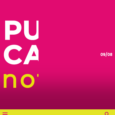
09/08
≡