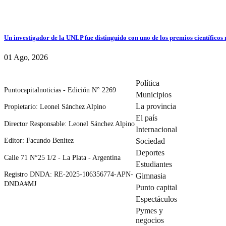
Un investigador de la UNLP fue distinguido con uno de los premios científicos
01 Ago, 2026
Política
Puntocapitalnoticias - Edición N° 2269
Municipios
La provincia
Propietario: Leonel Sánchez Alpino
El país
Director Responsable: Leonel Sánchez Alpino
Internacional
Editor: Facundo Benitez
Sociedad
Deportes
Calle 71 N°25 1/2 - La Plata - Argentina
Estudiantes
Registro DNDA: RE-2025-106356774-APN-
Gimnasia
DNDA#MJ
Punto capital
Espectáculos
Pymes y
negocios