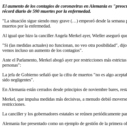
El aumento de los contagios de coronavirus en Alemania es "preocup
récord diario de 590 muertes por la enfermedad.
"La situación sigue siendo muy grave (…) empeoró desde la semana pas
muertos por la enfermedad.
Al igual que hizo la canciller Angela Merkel ayer, Wieller aseguró qu
"Si (las medidas actuales) no funcionan, no veo otra posibilidad", dij
vemos incluso un aumento de los contagios".
Ante el Parlamento, Merkel abogó ayer por restricciones más estrictas 
personas":
La jefa de Gobierno señaló que la cifra de muertos "no es algo acept
sido negligentes".
En Alemania están cerrados desde principios de noviembre bares, resta
Merkel, que impulsa medidas más decisivas, a menudo debió moverse m
restricciones.
La canciller y los gobernadores estatales se reúnen periódicamente pa
Alemania fue presentado como un ejemplo de gestión de la primera ol