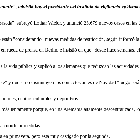
ante", advirtió hoy el presidente del instituto de vigilancia epide
ada", subrayó Lothar Wieler, y anunció 23.679 nuevos casos en las últ
e están "considerando" nuevas medidas de restricción, según informó la
o en rueda de prensa en Berlín, e insistió en que "desde hace semanas, 
a la vida pública y suplicó a los alemanes que reduzcan las actividades 
able" y que si no disminuyen los contactos antes de Navidad "luego ser
urantes, centros culturales y deportivos.
ás lentamente porque, en una Alemania altamente descentralizada, los
ra coordinar medidas.
a en primavera, pero está muy castigado por la segunda.