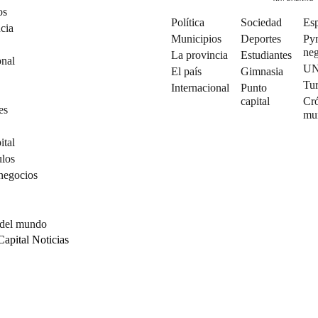
os
Política
Sociedad
Esp
cia
Municipios
Deportes
Py
neg
La provincia
Estudiantes
onal
U
El país
Gimnasia
Tu
Internacional
Punto
capital
Cró
es
mu
ital
ulos
negocios
 del mundo