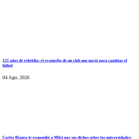
121 años de rebeldía: el evangelio de un club que nació para cambiar el
fútbol
04 Ago, 2026
Carlos Bianco le respondió a Milei por sus dichos sobre las universidades: