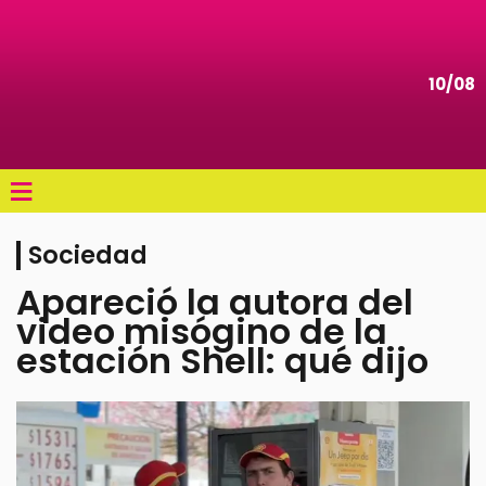
10/08
≡
Sociedad
Apareció la autora del
video misógino de la
estación Shell: qué dijo