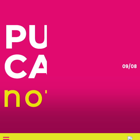
09/08
≡